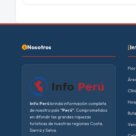
Nosotros
In
Flor
Área
Clín
Hosp
Info Perú
brinda información completa
de nuestro país
"Perú"
. Comprometidos
Ruta
en difundir las grandes riquezas
turísticas de nuestras regiones Costa,
Vend
Sierra y Selva.
Cole