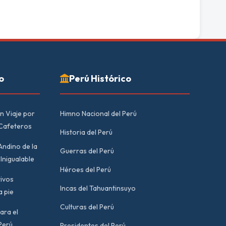
o
Perú Histórico
n Viaje por
Himno Nacional del Perú
 Cafeteros
Historia del Perú
Andino de la
Guerras del Perú
Inigualable
Héroes del Perú
tivos
Incas del Tahuantinsuyo
a pie
Culturas del Perú
ara el
Perú
Presidentes del Perú