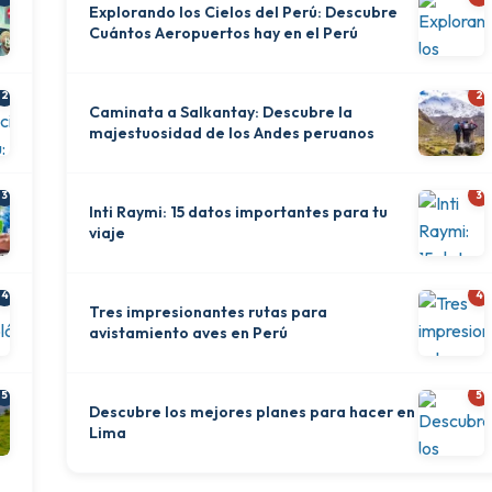
Explorando los Cielos del Perú: Descubre
Cuántos Aeropuertos hay en el Perú
2
2
Caminata a Salkantay: Descubre la
majestuosidad de los Andes peruanos
3
3
Inti Raymi: 15 datos importantes para tu
viaje
4
4
Tres impresionantes rutas para
avistamiento aves en Perú
5
5
Descubre los mejores planes para hacer en
Lima