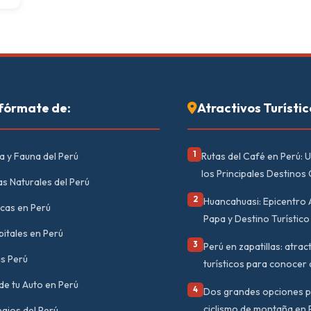
fórmate de:
Atractivos Turístic
1
a y Fauna del Perú
Rutas del Café en Perú: U
los Principales Destinos
s Naturales del Perú
2
Huancahuasi: Epicentro 
icas en Perú
Papa y Destino Turístico 
itales en Perú
3
Perú en zapatillas: atrac
s Perú
turísticos para conocer 
e tu Auto en Perú
4
Dos grandes opciones p
ciclismo de montaña en 
gios del Perú