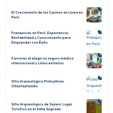
1
El Crecimiento de los Casinos en Línea en
Perú
2
Franquicias en Perú: Experiencia,
Rentabilidad y Conocimiento para
Emprender con Éxito
3
5 errores al elegir un seguro médico
internacional y cómo evitarlos
4
Sitio Arqueológico Pinkuylluna:
Ollantaytambo
5
Sitio Arqueológico de Saywa: Lugar
Turístico en el Valle Sagrado