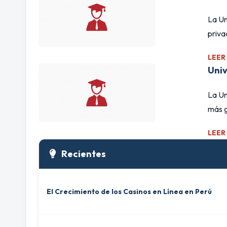
La Un
priva
LEER
Univ
La Un
más g
LEER
Recientes
El Crecimiento de los Casinos en Línea en Perú