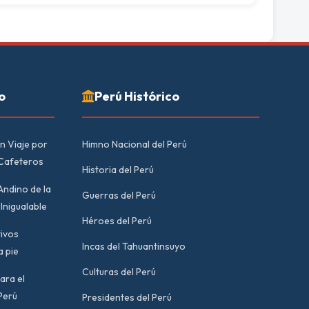
o
Perú Histórico
n Viaje por
Himno Nacional del Perú
 Cafeteros
Historia del Perú
Andino de la
Guerras del Perú
Inigualable
Héroes del Perú
tivos
Incas del Tahuantinsuyo
a pie
Culturas del Perú
ara el
Perú
Presidentes del Perú