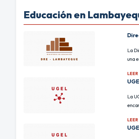
Educación en Lambayeq
Dir
La D
una e
LEER
UGE
La UG
encar
LEER
UGE