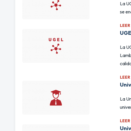
La UG
se en
LEER
UGE
La UG
Lamba
calida
LEER
Univ
La Un
unive
LEER
Univ