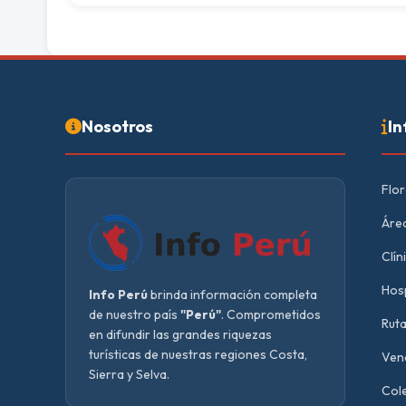
Nosotros
In
Flor
Área
Clín
Hosp
Info Perú
brinda información completa
de nuestro país
"Perú"
. Comprometidos
Ruta
en difundir las grandes riquezas
turísticas de nuestras regiones Costa,
Vend
Sierra y Selva.
Cole