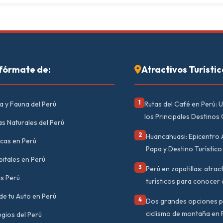
fórmate de:
Atractivos Turístic
1
a y Fauna del Perú
Rutas del Café en Perú: U
los Principales Destinos
s Naturales del Perú
2
Huancahuasi: Epicentro 
icas en Perú
Papa y Destino Turístico 
itales en Perú
3
Perú en zapatillas: atrac
s Perú
turísticos para conocer 
e tu Auto en Perú
4
Dos grandes opciones p
ciclismo de montaña en 
gios del Perú