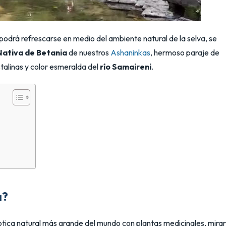
odrá refrescarse en medio del ambiente natural de la selva, se
ativa de Betania
de nuestros
Ashaninkas
, hermoso paraje de
stalinas y color esmeralda del
río Samaireni
.
a?
botica natural más grande del mundo con plantas medicinales, mirar