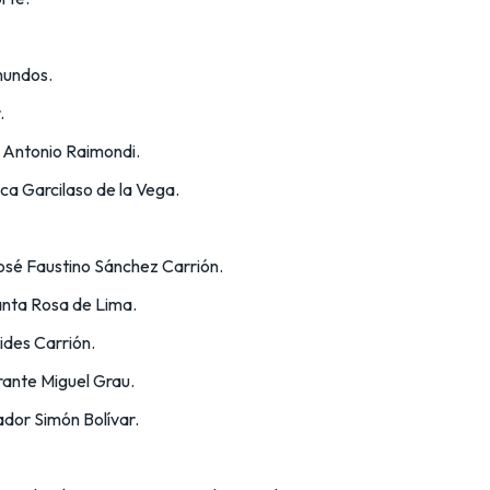
mundos.
.
o Antonio Raimondi.
nca Garcilaso de la Vega.
osé Faustino Sánchez Carrión.
anta Rosa de Lima.
cides Carrión.
irante Miguel Grau.
ador Simón Bolívar.